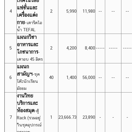
เทคโนโลยี
แฟชั่นและ
4
2
5,990
11,980
--
--
--
เครื่องแต่ง
กาย
-เตารีดไอ
น้ำ TEFAL
แผนกวิชา
อาหารและ
5
2
4,200
8,400
-----
-----
-----
โภชนาการ
-
เตาอบ 45 ลิตร
แผนก
สามัญฯ
-ชุด
6
40
1,400
56,000
--
--
--
โต๊ะนักเรียน
มัธยม
งานวิทย
บริการและ
ห้องสมุด
-ตู้
7
1
23,666.73
23,890
-
-
-
Rack (รวมอยู่
ในชุดอุปกรณ์