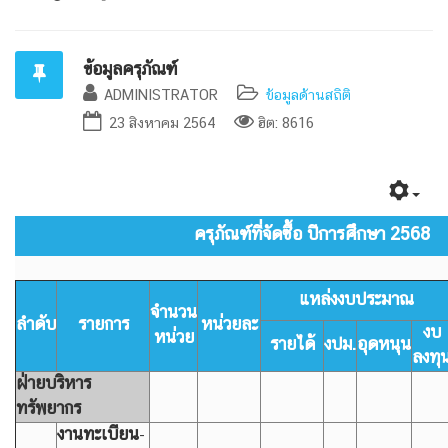
ข้อมูลครุภัณฑ์
ADMINISTRATOR
ข้อมูลด้านสถิติ
23 สิงหาคม 2564
ฮิต: 8616
ครุภัณฑ์ที่จัดซื้อ ปีการศึกษา 2568
แหล่งงบประมาณ
จำนวน
ลำดับ
รายการ
หน่วยละ
งบ
หน่วย
รายได้
งปม.
อุดหนุน
ลงทุ
ฝ่ายบริหาร
ทรัพยากร
งานทะเบียน
-