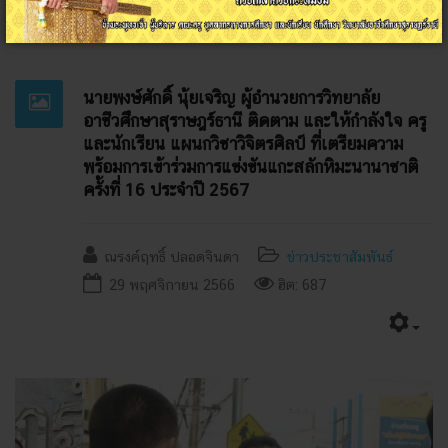
อ่านเพิ่มเติม...
นายพงษ์ศักดิ์ นุ้ยเจริญ ผู้อำนวยการวิทยาลัย
อาชีวศึกษาสุราษฎร์ธานี ติดตาม และให้กำลังใจ ครู
และนักเรียน แผนกวิชาวิจิตรศิลป์ ที่เตรียมความ
พร้อมการเข้าร่วมการแข่งขันแกะสลักหิมะนานาชาติ
ครั้งที่ 16 ประจำปี 2567
ณรงค์ฤทธิ์ ปลอดจินดา
ข่าวประชาสัมพันธ์
29 พฤศจิกายน 2566
ฮิต: 687