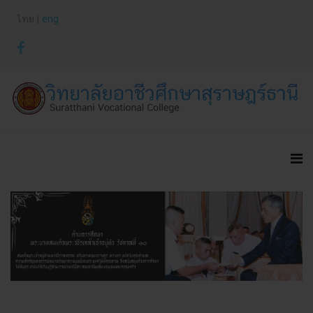
ไทย |
eng