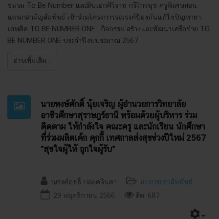
ชมรม To Be Number และสิบเอกศิริราช กรีไกรนุช ครูพิเศษสอน
แผนกสามัญสัมพันธ์ เข้าร่วมโครงการรณรงค์ป้องกันแก้ไขปัญหายา
เสพติด TO BE NUMBER ONE : กิจกรรม สร้างและพัฒนาเครือข่าย TO
BE NUMBER ONE ประจำปีงบประมาณ 2567
อ่านเพิ่มเติม...
นายพงษ์ศักดิ์ นุ้ยเจริญ ผู้อำนวยการวิทยาลัย
อาชีวศึกษาสุราษฎร์ธานี พร้อมด้วยผู้บริหาร ร่วม
ติดตาม ให้กำลังใจ คณะครู และนักเรียน นักศึกษา
ที่ร่วมผลิตเค้ก คุกกี้ เทศกาลส่งสุขช่วงปีใหม่ 2567
"สุขใจผู้ให้ ถูกใจผู้รับ"
ณรงค์ฤทธิ์ ปลอดจินดา
ข่าวประชาสัมพันธ์
29 พฤศจิกายน 2566
ฮิต: 687