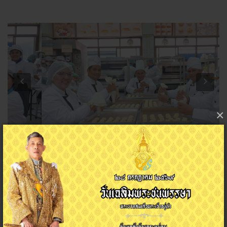
Previous
Next
×
วันพุธ ที่ 29 พฤศจิกายน 2566 นายพงษ์ศักดิ์ นุ้ยเจริญ ผู้อำนวยการ
วิทยาลัยอาชีวศึกษาสุราษฎร์ธานี พร้อมด้วยผู้บริหาร ร่วมติดตาม ให้
กำลังใจ คณะครู และนักเรียน นักศึกษา ที่ร่วมผลิตเค้ก คุกกี้ เทศกาลส่ง
สุขช่วงปีใหม่ 2567 "สุขใจผู้ให้ ถูกใจผู้รับ" ณ ห้องปฏิบัติการแผนก
อาหารและโภชนาการ