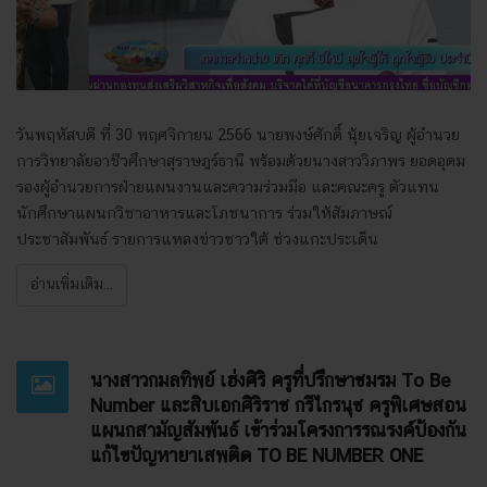
วันพฤหัสบดี ที่ 30 พฤศจิกายน 2566 นายพงษ์ศักดิ์ นุ้ยเจริญ ผู้อำนวย
การวิทยาลัยอาชีวศึกษาสุราษฎร์ธานี พร้อมด้วยนางสาววิภาพร ยอดอุดม
รองผู้อำนวยการฝ่ายแผนงานและความร่วมมือ และคณะครู ตัวแทน
นักศึกษาแผนกวิชาอาหารและโภชนาการ ร่วมให้สัมภาษณ์
ประชาสัมพันธ์ รายการแหลงข่าวชาวใต้ ช่วงแกะประเด็น
อ่านเพิ่มเติม...
นางสาวกมลทิพย์ เฮ่งศิริ ครูที่ปรึกษาชมรม To Be
Number และสิบเอกศิริราช กรีไกรนุช ครูพิเศษสอน
แผนกสามัญสัมพันธ์ เข้าร่วมโครงการรณรงค์ป้องกัน
แก้ไขปัญหายาเสพติด TO BE NUMBER ONE