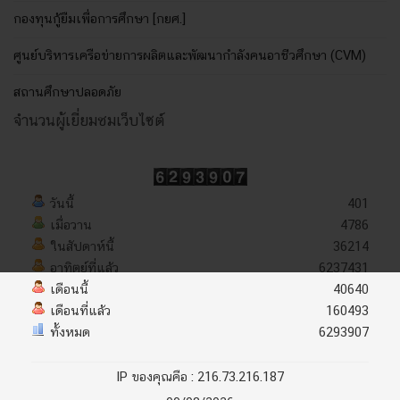
กองทุนกู้ยืมเพื่อการศึกษา [กยศ.]
ศูนย์บริหารเครือข่ายการผลิตและพัฒนากำลังคนอาชีวศึกษา (CVM)
สถานศึกษาปลอดภัย
จำนวนผู้เยี่ยมชมเว็บไซต์
วันนี้
401
เมื่อวาน
4786
ในสัปดาห์นี้
36214
อาทิตย์ที่แล้ว
6237431
เดือนนี้
40640
เดือนที่แล้ว
160493
ทั้งหมด
6293907
IP ของคุณคือ : 216.73.216.187