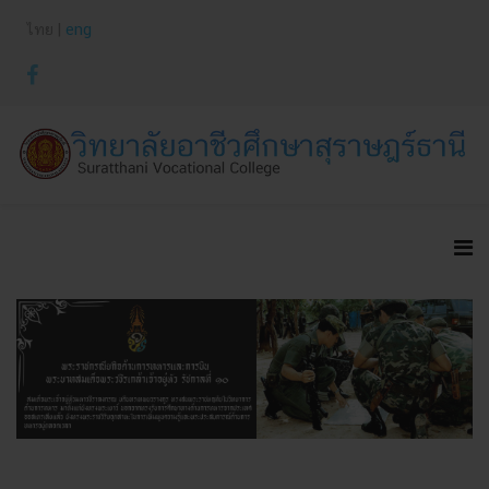
ไทย |
eng