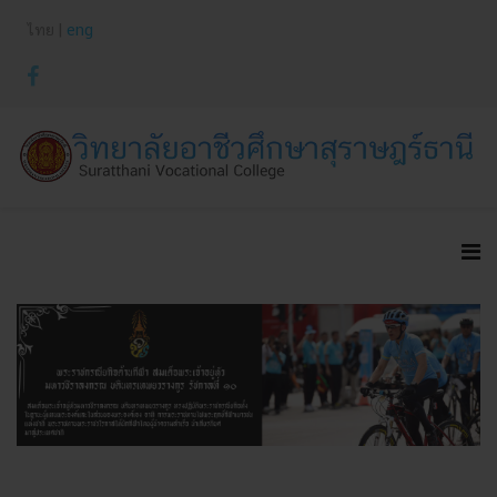
ไทย |
eng