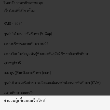
วิทยาลัยการอาชีพเกาะสมุย
เว็บไซต์ที่เกี่ยวข้อง
RMS - 2024
ศูนย์กำลังคนอาชีวศึกษา [V-Cop]
ระบบบริหารสถานศึกษา ศธ.02
ระบบจัดเก็บข้อมูลพันธุ์พืชและพันธุ์สัตว์ วิทยาลัยอาชีวศึกษา
สุราษฎร์ธานี
กองทุนกู้ยืมเพื่อการศึกษา [กยศ.]
ศูนย์บริหารเครือข่ายการผลิตและพัฒนากำลังคนอาชีวศึกษา (CVM)
สถานศึกษาปลอดภัย
จำนวนผู้เยี่ยมชมเว็บไซต์