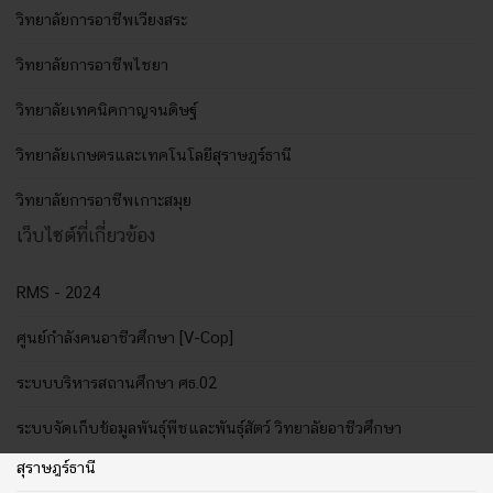
วิทยาลัยการอาชีพเวียงสระ
วิทยาลัยการอาชีพไชยา
วิทยาลัยเทคนิคกาญจนดิษฐ์
วิทยาลัยเกษตรและเทคโนโลยีสุราษฎร์ธานี
วิทยาลัยการอาชีพเกาะสมุย
เว็บไซต์ที่เกี่ยวข้อง
RMS - 2024
ศูนย์กำลังคนอาชีวศึกษา [V-Cop]
ระบบบริหารสถานศึกษา ศธ.02
ระบบจัดเก็บข้อมูลพันธุ์พืชและพันธุ์สัตว์ วิทยาลัยอาชีวศึกษา
สุราษฎร์ธานี