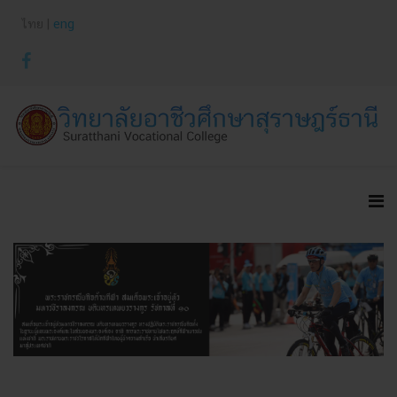
ไทย |
eng