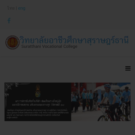
ไทย |
eng