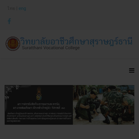
ไทย |
eng