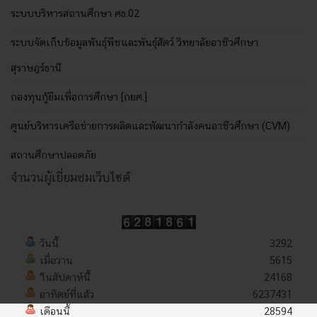
ระบบบริหารสถานศึกษา ศธ.02
ระบบจัดเก็บข้อมูลพันธุ์พืชและพันธุ์สัตว์ วิทยาลัยอาชีวศึกษา
สุราษฎร์ธานี
กองทุนกู้ยืมเพื่อการศึกษา [กยศ.]
ศูนย์บริหารเครือข่ายการผลิตและพัฒนากำลังคนอาชีวศึกษา (CVM)
สถานศึกษาปลอดภัย
จำนวนผู้เยี่ยมชมเว็บไซต์
วันนี้
3292
เมื่อวาน
5615
ในสัปดาห์นี้
24168
อาทิตย์ที่แล้ว
6237431
เดือนนี้
28594