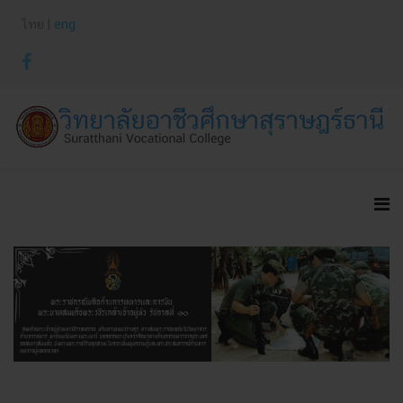
ไทย |
eng