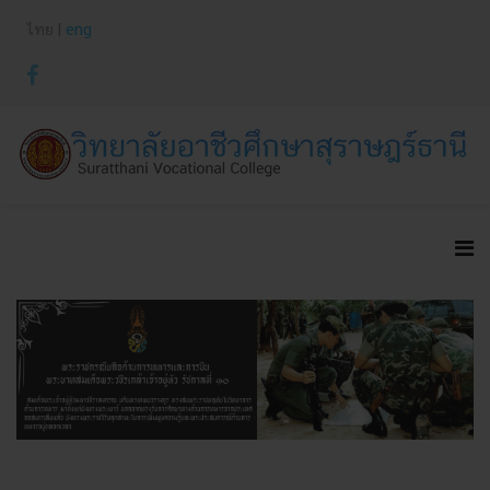
ไทย |
eng