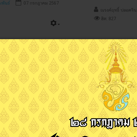
มพันธ์
07 กรกฎาคม 2567
ณรงค์ฤทธิ์ ปลอดจิ
ฮิต: 827
Next
Previous