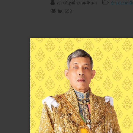
ณรงค์ฤทธิ์ ปลอดจินดา
ข่าวประชาสั
ฮิต: 653
Previous