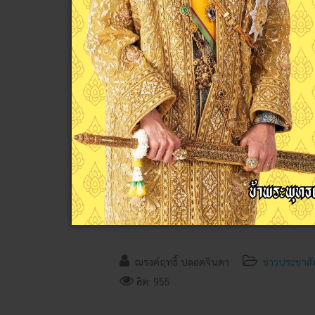
วันศุกร์ที่ 5 กรกฎาคม 2567 นางสาวสรัลดา พันธ์ครุฑ หัวห
ด้วยนางสาวณนิษรา ชูมณี และนายภัทธนาธันย์ จันทร์เที่ยง
นักเรียน ระดับชั้น ปวช.1 แผนกวิชาการท่องเที่ยว ร่วมโครง
การท่องเที่ยวโดยเทศบาลนครสุราษฎร์ธานี
อ่านเพิ่มเติม...
นายกิจติพงศ์ บู้หลง รองผู้อำนวยการฝ่าย
เป็นประธานในพิธีเปิดโครงการเสริมสร้าง
ประธานชมรมวิชาชีพการบัญชี) ประจำปีก
ณรงค์ฤทธิ์ ปลอดจินดา
ข่าวประชาสั
ฮิต: 955