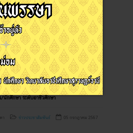
จติพงศ์ บู้หลง รองผู้อำนวยการฝ่ายพัฒนากิจการนักเรียน
อนรับ คณะจากสำนักสาธารณสุขและสิ่งแวดล้อม เทศบาลนคร
าลอาหารสำหรับโรงอาหารในโรงเรียน/สถานศึกษาภายใน
ำปี 2567
ผู้อำนวยการฝ่ายวิชาการ นำคณะครูเข้าร่วมการประชุม
กสูตรการเรียนรู้ ที่สอดคล้องกับมาตรฐานอาชีพ
ับประกาศนียบัตรคุณวุฒิวิชาชีพ หรือหนังสือรับรอง
/นักศึกษา ระดับอาชีวศึกษา
นดา
ข่าวประชาสัมพันธ์
05 กรกฎาคม 2567