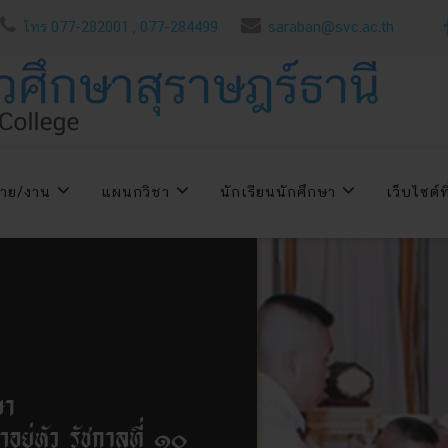
โทร 077-282001 , 077-284499
saraban@svc.ac.th
่าย/งาน
แผนกวิชา
นักเรียนนักศึกษา
เว็บไซต์ที