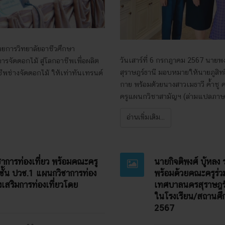
ำนวยการวิทยาลัยอาชีวศึกษา
วันเสาร์ที่ 6 กรกฎาคม 2567 นายพงษ
ารจัดดอกไม้ สู่โลกอาชีพเพื่อผลิต
สุราษฎร์ธานี มอบหมายให้นายภูสิทธ
ชีพช่างจัดดอกไม้ ให้เท่าทันเทรนด์
กาย พร้อมด้วยนางสาวเมธาวี ค้ำชู
ครูแผนกวิชาสามัญฯ (ล่ามแปลภาษา
อ่านเพิ่มเติม...
าการท่องเที่ยว พร้อมคณะครู
นายกิจติพงศ์ บู้หลง
บชั้น ปวช.1 แผนกวิชาการท่อง
พร้อมด้วยคณะครูร่
่งเสริมการท่องเที่ยวโดย
เทศบาลนครสุราษฎร์
ในโรงเรียน/สถานศึ
2567