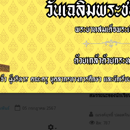
น้าแผนกวิชาการท่องเที่ยว พร้อม
วันศุกร์ที่ 5 กรกฎาคม 2567 นายกิ
 ครูแผนกวิชาการท่องเที่ยว นำ
นักศึกษา พร้อมด้วยคณะครูร่วมต้
การนั่งรถรางชมเมืองเพื่อส่งเสริม
สุราษฎร์ธานี ในการตรวจสุขาภิบ
เขตเทศบาลนครสุราษฎร์ธานี ประจ
อ่านเพิ่มเติม...
พัฒนากิจการนักเรียนนักศึกษา
นายจักรี เชิดชู รอง
ประชาธิปไตย (เลือกตั้ง
จัดทำคำขอรับรองหลั
ารศึกษา 2568
เพื่อนำไปสู่การได้ร
สมรรถนะของนักเรียน
มพันธ์
05 กรกฎาคม 2567
ณรงค์ฤทธิ์ ปลอดจิ
ฮิต: 787