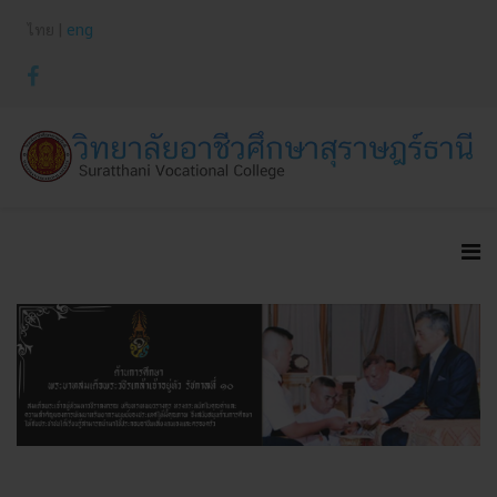
ไทย |
eng