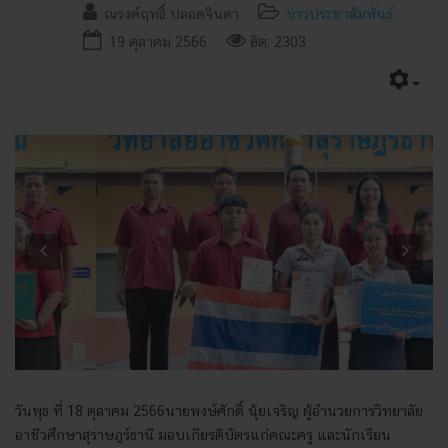
ณรงค์ฤทธิ์ ปลอดจินดา
ข่าวประชาสัมพันธ์
19 ตุลาคม 2566
ฮิต: 2303
Previous
Next
วันพุธ ที่ 18 ตุลาคม 2566นายพงษ์ศักดิ์ นุ้ยเจริญ ผู้อำนวยการวิทยาลัย
อาชีวศึกษาสุราษฎร์ธานี มอบเกียรติบัตรแก่คณะครู และนักเรียน