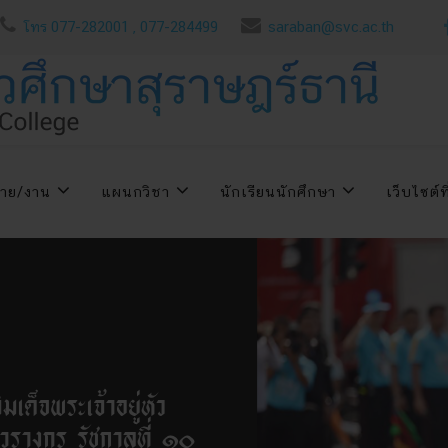
โทร 077-282001 , 077-284499
saraban@svc.ac.th
่าย/งาน
แผนกวิชา
นักเรียนนักศึกษา
เว็บไซต์ที