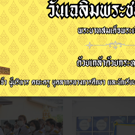
อ่านเพิ่มเติม...
เจ้าอยู่หัวเนื่องในโอกาสวัน
พิธีเปิดโครงการจิต
5
พระบาทสมเด็จพระปร
วชิรเกล้าเจ้าอยู่หัว
31 กรกฎาคม 2565
อำพล ขนุนนิล
ฮิต: 579