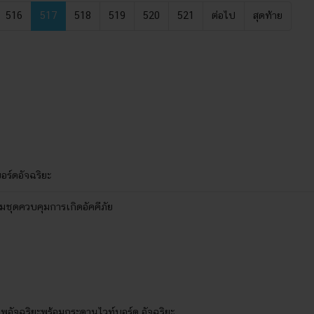
516
517
518
519
520
521
ต่อไป
สุดท้าย
ร์ดอัจฉริยะ
อมชุดควบคุมการเกิดอัคคีภัย
อัจฉริยะพร้อมกระดานไวท์บอร์ด อัจฉริยะ