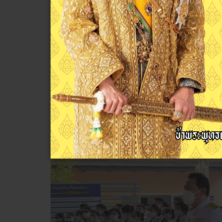
กิจกรรมเฉลิมพระเกียรติพระบาทสมเด็จพระ
เฉลิมพระชนมพรรษา 28 กรกฎาคม 256
อำพล ขนุนนิล
ข่าวประชาสัมพันธ์
ฮิต: 543