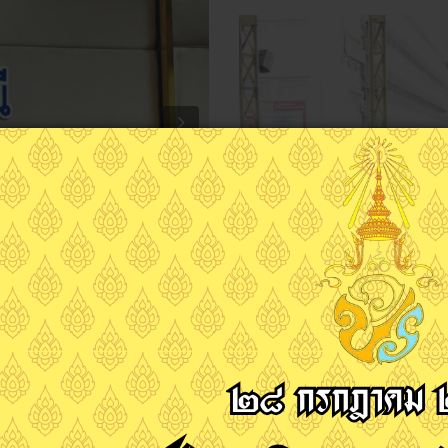
Next
Previous
อำนวยการฝ่ายพัฒนากิจการนักเรียน
กรกฎาคม 2565 ณ ห้องประชุมเมือง
วันพุธ ที่ 27 กรกฎาคม2565 นายพงษ์
สุราษฎร์ธานี เป็นประธานในพิธีเ
สรรเสริญพระบารมี เพลงสดุดีจอมรา