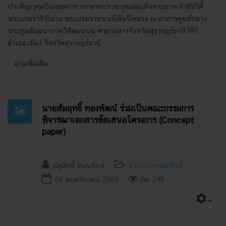
บำเพ็ญกุศลปัณรสมวาร ถวายพระราชกุศลสมเด็จพระนางเจ้าสิริกิติ์
พระบรมราชินีนาถ พระบรมราชชนนีพันปีหลวง ณ อาคารศูนย์กลาง
ประชุมสัมมนาภาคใต้ตอนบน ศาลากลางจังหวัดสุราษฎร์ธานี ￼
อำเภอเมือง จังหวัดสุราษฎร์ธานี
อ่านเพิ่มเติม...
นายสัมฤทธิ์ ทองพัฒน์ ร่วมเป็นคณะกรรมการ
พิจารณาเอกสารข้อเสนอโครงการ (Concept
paper)
ณัฐสิทธิ์ อินนุรักษ์
ข่าวประชาสัมพันธ์
06 พฤศจิกายน 2568
ฮิต: 245