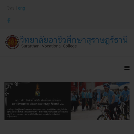
ไทย |
eng