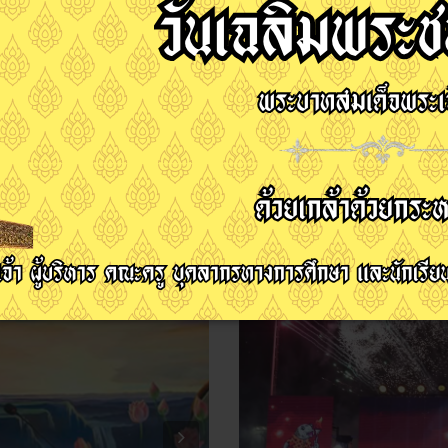
ะชุมพิจารณาทุนการศึกษา
ดร.สุธาสินี คงทอง เข้
คลนคุณทรัพย์หรือประสบปัญหา
8 “ตาปีเกมส์ 69”
ณัฐสิทธิ์ อินนุรักษ์
10 มิถุนายน 2569
ฮิต: 60
Next