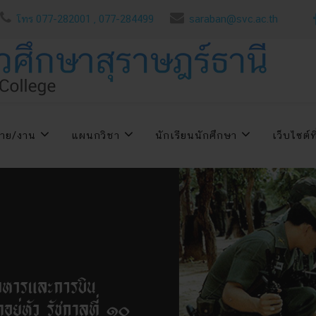
โทร 077-282001 , 077-284499
saraban@svc.ac.th
่าย/งาน
แผนกวิชา
นักเรียนนักศึกษา
เว็บไซต์ที