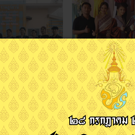
Next
วันพุธที่ 10 มิถุนายน 2569 นายภูส
ุนการศึกษา ที่ได้รับการสนับสนุนจาก
มหกรรมผ้าไหม ❇️ไหมไทยสู่เส้นท
นทุนการศึกษาให้กับนักศึกษาทวิภาคี
อ่านเพิ่มเติม...