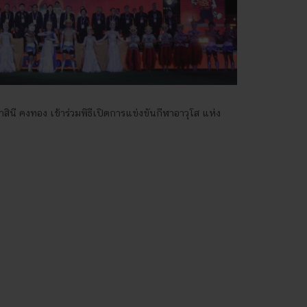
ธาสินี คงทอง เข้าร่วมพิธีเปิดการแข่งขันกีฬาอาวุโส แห่ง