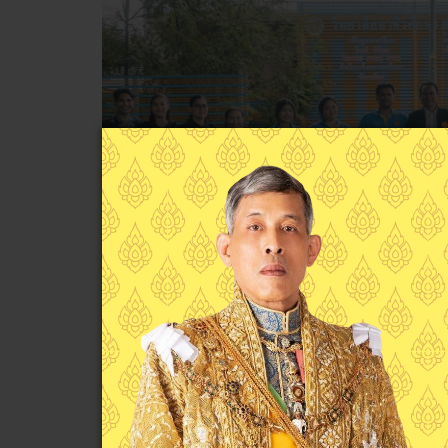
Previous
วันพุธที่ 10 มิถุนายน 2569 นายพงษ์ศักดิ์ นุ้ยเจริญ มอบท
บริษัท บิ๊กซี ซูเปอร์เซ็นเตอร์ จำกัด (มหาชน) ได้สนับสนุ
อ่านเพิ่มเติม...