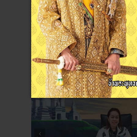
ดร.สุธาสินี คงทอง เป็นประธานในการปร
ระหว่างภาคเรียน ให้กับผู้เรียนที่ขาดแ
ด้านการเรียน
ณัฐสิทธิ์ อินนุรักษ์
ข่าวประชาสัมพันธ์
ฮิต: 60
Previous